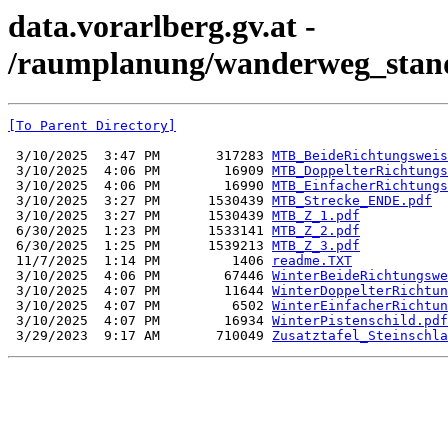
data.vorarlberg.gv.at -
/raumplanung/wanderweg_stando
[To Parent Directory]
 3/10/2025  3:47 PM       317283 
MTB_BeideRichtungsweis
 3/10/2025  4:06 PM        16909 
MTB_DoppelterRichtungs
 3/10/2025  4:06 PM        16990 
MTB_EinfacherRichtungs
 3/10/2025  3:27 PM      1530439 
MTB_Strecke_ENDE.pdf
 3/10/2025  3:27 PM      1530439 
MTB_Z_1.pdf
 6/30/2025  1:23 PM      1533141 
MTB_Z_2.pdf
 6/30/2025  1:25 PM      1539213 
MTB_Z_3.pdf
 11/7/2025  1:14 PM         1406 
readme.TXT
 3/10/2025  4:06 PM        67446 
WinterBeideRichtungswe
 3/10/2025  4:07 PM        11644 
WinterDoppelterRichtun
 3/10/2025  4:07 PM         6502 
WinterEinfacherRichtun
 3/10/2025  4:07 PM        16934 
WinterPistenschild.pdf
 3/29/2023  9:17 AM       710049 
Zusatztafel_Steinschla